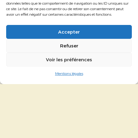
51B avenue de la Perrière
données telles que le comportement de navigation ou les ID uniques sur
ce site. Le fait de ne pas consentir ou de retirer son consentement peut
56100 Lorient
avoir un effet négatif sur certaines caractéristiques et fonctions.
agence@la-colloc.com
Linkedin
Accepter
Accompagnements
Refuser
Formations
Voir les préférences
Licence
Mentions légales
Références
Qui sommes-nous ?
Une expérience propulsée par